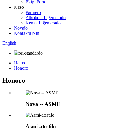
Ekipi Forton
Kazo
Partnero
Alkohola Inĝenierado
Kemia Inĝenierado
Novaĵoj
Kontaktu Nin
English
Hejmo
Honoro
Honoro
Nova -- ASME
Asmi-atestilo