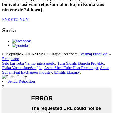
bonvolu lasi vian retpoŝton al ni kaj ni kontaktos
nin ene de 24 horoj.
ENKETO NUN
Socia
© Kopirajto - 2010-2024: Ĉiuj Rajtoj Rezervitaj.
Varmaj Produktoj
-
Retejmapo
Ŝelo kaj Tuba Varmo-interŝanĝilo
,
Turn-Ŝlosila Etanola Projekto
,
Plaka Varmo-Interŝanĝilo
,
Asme Shell Tube Heat Exchanger
,
Asme
Spiral Heat Exchanger Industry
,
[Distila Ekipaĵo]
,
Sendu Retpoŝton
x