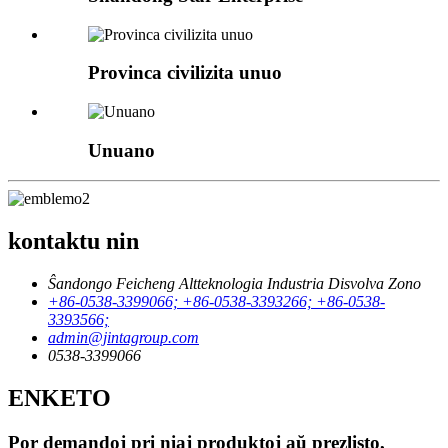
Provinca civilizita unuo
Unuano
kontaktu nin
Ŝandongo Feicheng Altteknologia Industria Disvolva Zono
+86-0538-3399066; +86-0538-3393266; +86-0538-
3393566;
admin@jintagroup.com
0538-3399066
ENKETO
Por demandoj pri niaj produktoj aŭ prezlisto,