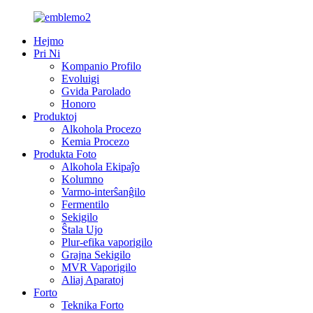
Hejmo
Pri Ni
Kompanio Profilo
Evoluigi
Gvida Parolado
Honoro
Produktoj
Alkohola Procezo
Kemia Procezo
Produkta Foto
Alkohola Ekipaĵo
Kolumno
Varmo-interŝanĝilo
Fermentilo
Sekigilo
Ŝtala Ujo
Plur-efika vaporigilo
Grajna Sekigilo
MVR Vaporigilo
Aliaj Aparatoj
Forto
Teknika Forto