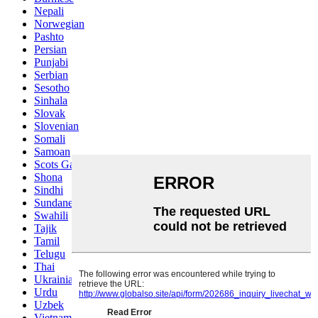
Nepali
Norwegian
Pashto
Persian
Punjabi
Serbian
Sesotho
Sinhala
Slovak
Slovenian
Somali
Samoan
Scots Gaelic
Shona
Sindhi
Sundanese
Swahili
Tajik
Tamil
Telugu
Thai
Ukrainian
Urdu
Uzbek
Vietnamese