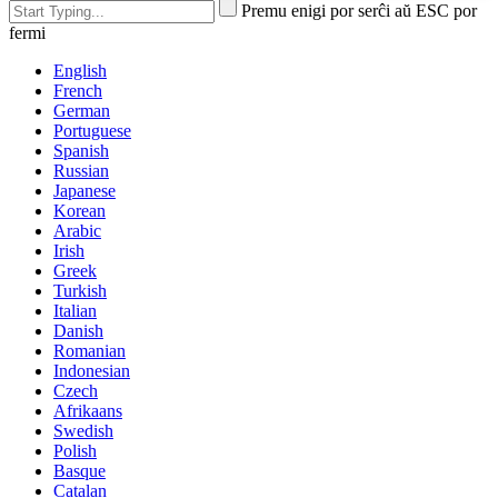
Premu enigi por serĉi aŭ ESC por
fermi
English
French
German
Portuguese
Spanish
Russian
Japanese
Korean
Arabic
Irish
Greek
Turkish
Italian
Danish
Romanian
Indonesian
Czech
Afrikaans
Swedish
Polish
Basque
Catalan