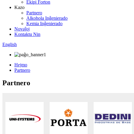
Ekipi Forton
Kazo
Partnero
Alkohola Inĝenierado
Kemia Inĝenierado
Novaĵoj
Kontaktu Nin
English
Hejmo
Partnero
Partnero