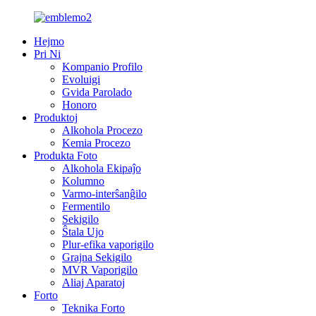
Hejmo
Pri Ni
Kompanio Profilo
Evoluigi
Gvida Parolado
Honoro
Produktoj
Alkohola Procezo
Kemia Procezo
Produkta Foto
Alkohola Ekipaĵo
Kolumno
Varmo-interŝanĝilo
Fermentilo
Sekigilo
Ŝtala Ujo
Plur-efika vaporigilo
Grajna Sekigilo
MVR Vaporigilo
Aliaj Aparatoj
Forto
Teknika Forto