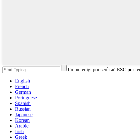
Premu enigi por serĉi aŭ ESC por fe
English
French
German
Portuguese
Spanish
Russian
Japanese
Korean
Arabic
Irish
Greek