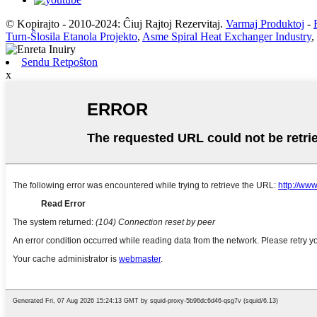
© Kopirajto - 2010-2024: Ĉiuj Rajtoj Rezervitaj.
Varmaj Produktoj
-
Turn-Ŝlosila Etanola Projekto
,
Asme Spiral Heat Exchanger Industry
,
Sendu Retpoŝton
x