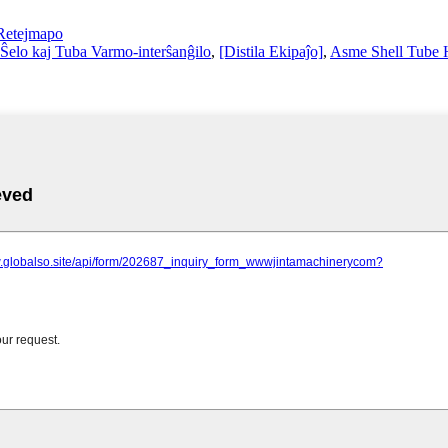
Retejmapo
Ŝelo kaj Tuba Varmo-interŝanĝilo
,
[Distila Ekipaĵo]
,
Asme Shell Tube 