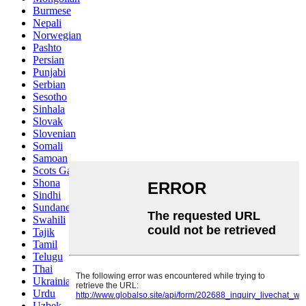
Burmese
Nepali
Norwegian
Pashto
Persian
Punjabi
Serbian
Sesotho
Sinhala
Slovak
Slovenian
Somali
Samoan
Scots Gaelic
Shona
Sindhi
Sundanese
Swahili
Tajik
Tamil
Telugu
Thai
Ukrainian
Urdu
Uzbek