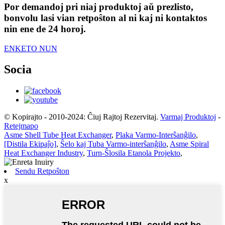
Por demandoj pri niaj produktoj aŭ prezlisto,
bonvolu lasi vian retpoŝton al ni kaj ni kontaktos
nin ene de 24 horoj.
ENKETO NUN
Socia
© Kopirajto - 2010-2024: Ĉiuj Rajtoj Rezervitaj.
Varmaj Produktoj
-
Retejmapo
Asme Shell Tube Heat Exchanger
,
Plaka Varmo-Interŝanĝilo
,
[Distila Ekipaĵo]
,
Ŝelo kaj Tuba Varmo-interŝanĝilo
,
Asme Spiral
Heat Exchanger Industry
,
Turn-Ŝlosila Etanola Projekto
,
Sendu Retpoŝton
x