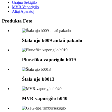
Grajna Sekigilo
MVR Vaporigilo
Aliaj Aparatoj
Produkta Foto
Ŝtala ujo b009 antaŭ pakado
Plur-efika vaporigilo h019
Ŝtala ujo b0013
MVR-vaporigilo h040