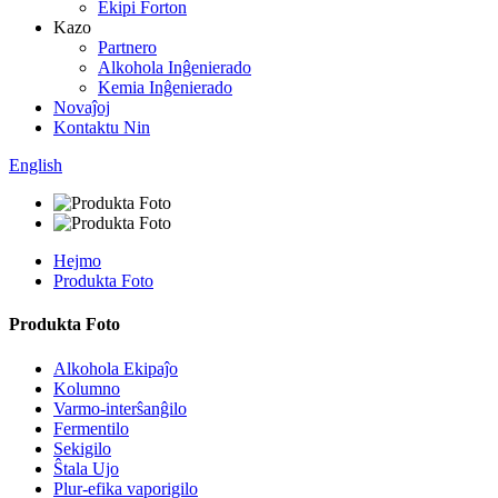
Ekipi Forton
Kazo
Partnero
Alkohola Inĝenierado
Kemia Inĝenierado
Novaĵoj
Kontaktu Nin
English
Hejmo
Produkta Foto
Produkta Foto
Alkohola Ekipaĵo
Kolumno
Varmo-interŝanĝilo
Fermentilo
Sekigilo
Ŝtala Ujo
Plur-efika vaporigilo