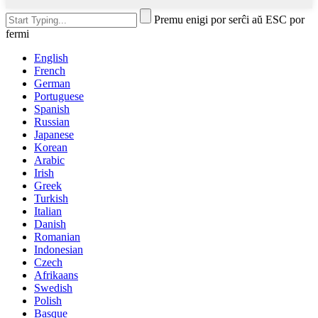
Premu enigi por serĉi aŭ ESC por
fermi
English
French
German
Portuguese
Spanish
Russian
Japanese
Korean
Arabic
Irish
Greek
Turkish
Italian
Danish
Romanian
Indonesian
Czech
Afrikaans
Swedish
Polish
Basque