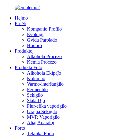
Hejmo
Pri Ni
Kompanio Profilo
Evoluigi
Gvida Parolado
Honoro
Produktoj
Alkohola Procezo
Kemia Procezo
Produkta Foto
Alkohola Ekipaĵo
Kolumno
Varmo-interŝanĝilo
Fermentilo
Sekigilo
Ŝtala Ujo
Plur-efika vaporigilo
Grajna Sekigilo
MVR Vaporigilo
Aliaj Aparatoj
Forto
Teknika Forto