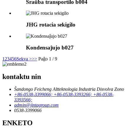
Ŝraŭba transportilo b004
JHG rotacia sekigilo
Kondensaĵujo b027
1
2
3
4
5
6
Sekva >
>>
Paĝo 1 / 9
kontaktu nin
Ŝandongo Feicheng Altteknologia Industria Disvolva Zono
+86-0538-3399066; +86-0538-3393266; +86-0538-
3393566;
admin@jintagroup.com
0538-3399066
ENKETO