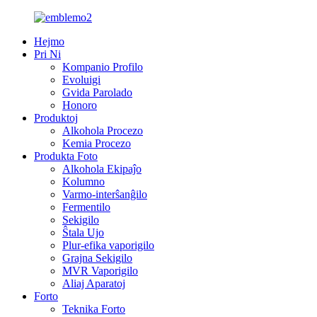
Hejmo
Pri Ni
Kompanio Profilo
Evoluigi
Gvida Parolado
Honoro
Produktoj
Alkohola Procezo
Kemia Procezo
Produkta Foto
Alkohola Ekipaĵo
Kolumno
Varmo-interŝanĝilo
Fermentilo
Sekigilo
Ŝtala Ujo
Plur-efika vaporigilo
Grajna Sekigilo
MVR Vaporigilo
Aliaj Aparatoj
Forto
Teknika Forto