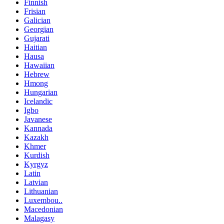
Finnish
Frisian
Galician
Georgian
Gujarati
Haitian
Hausa
Hawaiian
Hebrew
Hmong
Hungarian
Icelandic
Igbo
Javanese
Kannada
Kazakh
Khmer
Kurdish
Kyrgyz
Latin
Latvian
Lithuanian
Luxembou..
Macedonian
Malagasy