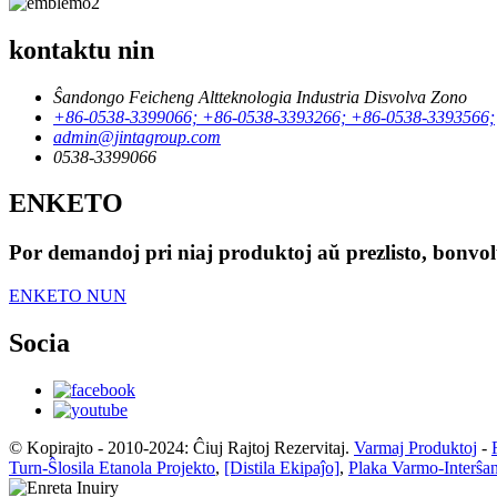
kontaktu nin
Ŝandongo Feicheng Altteknologia Industria Disvolva Zono
+86-0538-3399066; +86-0538-3393266; +86-0538-3393566;
admin@jintagroup.com
0538-3399066
ENKETO
Por demandoj pri niaj produktoj aŭ prezlisto, bonvolu
ENKETO NUN
Socia
© Kopirajto - 2010-2024: Ĉiuj Rajtoj Rezervitaj.
Varmaj Produktoj
-
Turn-Ŝlosila Etanola Projekto
,
[Distila Ekipaĵo]
,
Plaka Varmo-Interŝan