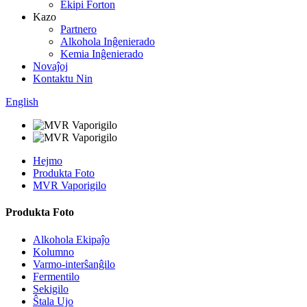
Ekipi Forton
Kazo
Partnero
Alkohola Inĝenierado
Kemia Inĝenierado
Novaĵoj
Kontaktu Nin
English
Hejmo
Produkta Foto
MVR Vaporigilo
Produkta Foto
Alkohola Ekipaĵo
Kolumno
Varmo-interŝanĝilo
Fermentilo
Sekigilo
Ŝtala Ujo