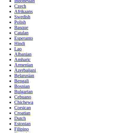
Indonesian
Czech
Afrikaans
Swedish
Polish
Basque
Catalan
Esperanto
Hindi
Lao
Albanian
Amharic
Armenian
Azerbaijani
Belarusian
Bengali
Bosnian
Bulgarian
Cebuano
Chichewa
Corsican
Croatian
Dutch
Estonian
Filipino