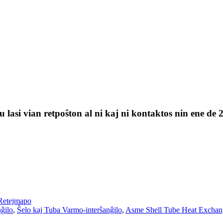
 lasi vian retpoŝton al ni kaj ni kontaktos nin ene de 
Retejmapo
ĝilo
,
Ŝelo kaj Tuba Varmo-interŝanĝilo
,
Asme Shell Tube Heat Exchan