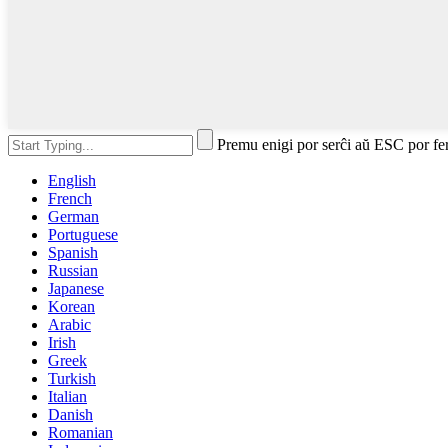
Premu enigi por serĉi aŭ ESC por fe
English
French
German
Portuguese
Spanish
Russian
Japanese
Korean
Arabic
Irish
Greek
Turkish
Italian
Danish
Romanian