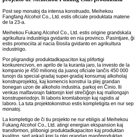
Post sep monatoj da intensa konstruado, Meihekou
Fangfang Alcohol Co., Ltd. estis oficiale produktata matene
de la 23-a.
Meihekou Fukang Alcohol Co., Ltd. estis origine grandskala
agrikultura industriiga gvidanto en nia provinco. Pasintjare, ĝi
estis promociita al nacia ŝlosila gvidanto en agrikultura
industriigo.
Por pligrandigi produktadkapaciton kaj plifortigi
konkurencivon, en aprilo de la kuranta jaro, la investo de la
kompanio je 450 milionoj da juanoj oficiale lanĉis 450 000
tunojn da special-gradaj super-gradaj konsumaj alkoholaj
konstruprojektoj, kaj komencis konstrui la plej grandan
bonegan uzon de alkoholo industria. parkoj en Ĉinio. Ili
venkas malfavorajn faktorojn kiel streĉiĝojn kaj mallongajn
konstruperiodojn. Ili laboris kromlaborojn kaj rapidis al
laboro. La tuta projektokonstruo estis kompletigita en nur sep
monatoj.
La kompletigo de ĉi tiu projekto ne nur ebligis al Meihekou
Fukang Alcohol Co., Ltd. atingi energian ekspansion kaj
transformon, plibonigi produktadkapaciton kaj produktan
kvaliton, sed ankaŭ krei la plej grandan manĝproduktan