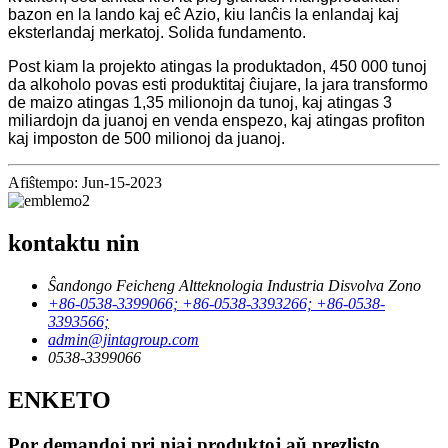
bazon en la lando kaj eĉ Azio, kiu lanĉis la enlandaj kaj
eksterlandaj merkatoj. Solida fundamento.
Post kiam la projekto atingas la produktadon, 450 000 tunoj
da alkoholo povas esti produktitaj ĉiujare, la jara transformo
de maizo atingas 1,35 milionojn da tunoj, kaj atingas 3
miliardojn da juanoj en venda enspezo, kaj atingas profiton
kaj imposton de 500 milionoj da juanoj.
Afiŝtempo: Jun-15-2023
kontaktu nin
Ŝandongo Feicheng Altteknologia Industria Disvolva Zono
+86-0538-3399066; +86-0538-3393266; +86-0538-
3393566;
admin@jintagroup.com
0538-3399066
ENKETO
Por demandoj pri niaj produktoj aŭ prezlisto,