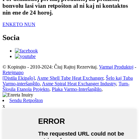
bonvolu lasi vian retpoŝton al ni kaj ni kontaktos
nin ene de 24 horoj.
ENKETO NUN
Socia
© Kopirajto - 2010-2024: Ĉiuj Rajtoj Rezervitaj.
Varmaj Produktoj
-
Retejmapo
[Distila Ekipaĵo]
,
Asme Shell Tube Heat Exchanger
,
Ŝelo kaj Tuba
Varmo-interŝanĝilo
,
Asme Spiral Heat Exchanger Industry
,
Turn-
Ŝlosila Etanola Projekto
,
Plaka Varmo-Interŝanĝilo
,
Sendu Retpoŝton
x