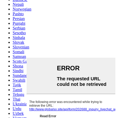
Nepali
Norwegian
Pashto
Persian
Punjabi
Serbian
Sesotho
Sinhala
Slovak
Slovenian
Somali
Samoan
Scots Gaelic
Shona
Sindhi
Sundanese
Swahili
Tajik
Tamil
Telugu
Thai
Ukrainian
Urdu
Uzbek