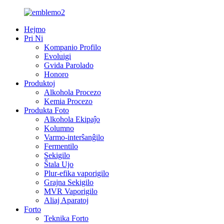
Hejmo
Pri Ni
Kompanio Profilo
Evoluigi
Gvida Parolado
Honoro
Produktoj
Alkohola Procezo
Kemia Procezo
Produkta Foto
Alkohola Ekipaĵo
Kolumno
Varmo-interŝanĝilo
Fermentilo
Sekigilo
Ŝtala Ujo
Plur-efika vaporigilo
Grajna Sekigilo
MVR Vaporigilo
Aliaj Aparatoj
Forto
Teknika Forto