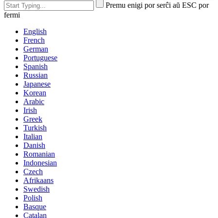
Premu enigi por serĉi aŭ ESC por
fermi
English
French
German
Portuguese
Spanish
Russian
Japanese
Korean
Arabic
Irish
Greek
Turkish
Italian
Danish
Romanian
Indonesian
Czech
Afrikaans
Swedish
Polish
Basque
Catalan